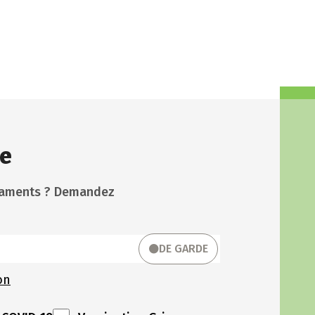
e
icaments ? Demandez
DE GARDE
on