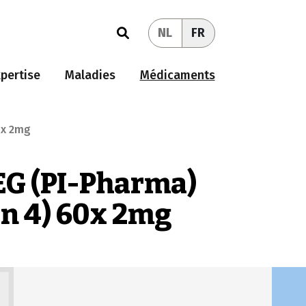
NL
FR
pertise
Maladies
Médicaments
0x 2mg
EG (PI-Pharma)
en 4) 60x 2mg