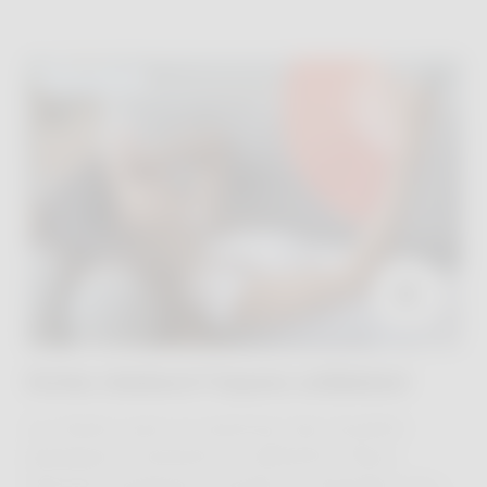
ACTUALITÉS
Fortes chaleurs? Soyons solidaires!
La chaleur peut occasionner des troubles
physiques. Comment se rafraîchir ? Nous
donnons quelques conseils. Et attention aux