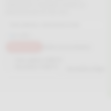
médicaments ? Demandez conseil à un
pharmacien près de chez vous.
DE GARDE
Rechercher
Utiliser ma localisation
Tests rapides COVID-19
Vaccination COVID-19
Vaccination Grippe