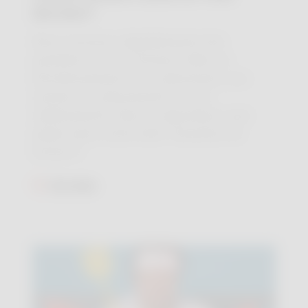
dernier?
Nous recevons régulièrement des
questions de nos lecteurs liées au
fonctionnement de la pharmacie, aux
services du pharmacien ou aux
médicaments. Nous y répondons avec
plaisir dans notre série "Question de
lecteur"!
Lire plus