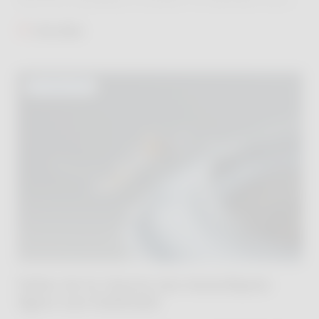
personnes plus vulnérables, soyez solidaires et
Lire plus
prêtez-leur attention.​
ACTUALITÉS
Faites de la chasse aux moustiques
tigres une habitude!