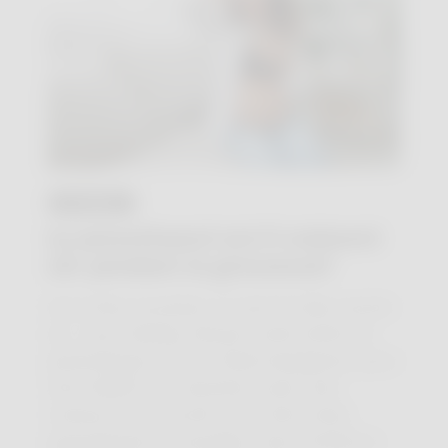
27 JUIL.
Le paracétamol est-il vraiment
sûr pendant la grossesse?
Vous êtes enceinte, le mal de tête monte
et… vous hésitez devant votre boîte de
paracétamol. "Et si c'était dangereux pour
mon bébé?" Ces derniers mois, des
rumeurs ont circulé sur le lien entre
paracétamol et troubles chez l'enfant à