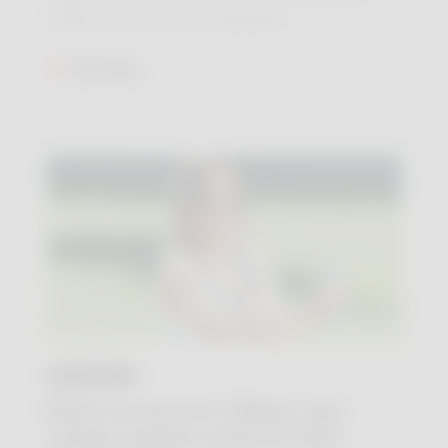
naître. Qu'en est-il vraiment?
Lire plus
24 JUIL.
Peut-on encore utiliser une
crème solaire ouverte l'été