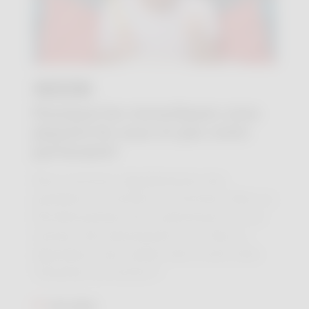
17 JUIL.
Pourquoi les moustiques vous
piquent-ils vous et pas votre
partenaire?
Nous recevons régulièrement des
questions de lecteurs et lectrices liées au
fonctionnement de la pharmacie ou aux
services des pharmacien·ne·s. Nous y
répondons avec plaisir dans notre série
"Question de lecteur"!
Lire plus