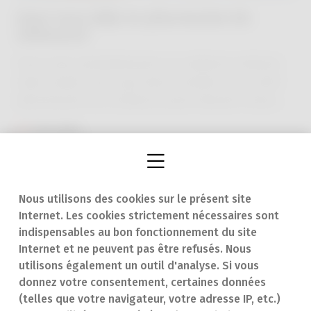
Avez-vous déjà un pharmacien de
référence?
Vous avez probablement un médecin traitant,
mais saviez-vous que dans certains cas, votre
pharmacien de confiance peut devenir votre
pharmacien de référence? Si vous souffrez
Lire plus
d'une maladie chronique et que vous devez
prendre plusieurs médicaments, il peut faire
toute la différence.
Nous utilisons des cookies sur le présent site
Internet. Les cookies strictement nécessaires sont
Trouver une
En cas d'urgence
indispensables au bon fonctionnement du site
Internet et ne peuvent pas être refusés. Nous
pharmacie
Contact
utilisons également un outil d'analyse. Si vous
Notre expertise
Questions
donnez votre consentement, certaines données
(telles que votre navigateur, votre adresse IP, etc.)
Maladies
fréquentes (FAQ)