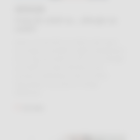
04 AOÛT
Coup de soleil ou… allergie au
soleil?
Après une journée au soleil, votre peau
est rouge et sensible. S’agit-il simplement
d’un coup de soleil ou est-ce une allergie
au soleil? Ces deux réactions sont
souvent confondues, alors qu’elles
nécessitent une prise en charge
différente.
Lire plus