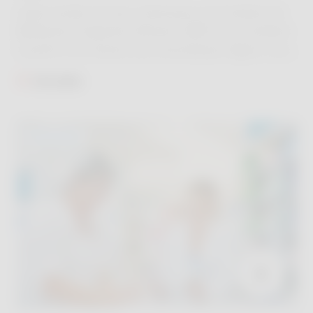
Cette année encore, Sciensano et l’Institut de
Médecine Tropicale d’Anvers (IMT) vous invitent
à partir à la chasse aux moustiques tigres. Les
résultats de vos observations confirment la
Lire plus
présence de cet insecte qui ne craint plus
l’hiver belge.
MAGAZINE