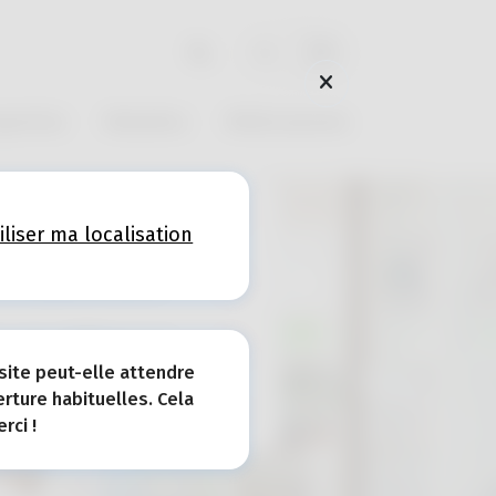
NL
FR
pertise
Maladies
Médicaments
rmacie (de garde)
iliser ma localisation
ns en pharmacie
, ma référence!
site peut-elle attendre
rture habituelles. Cela
vice de garde
rci !