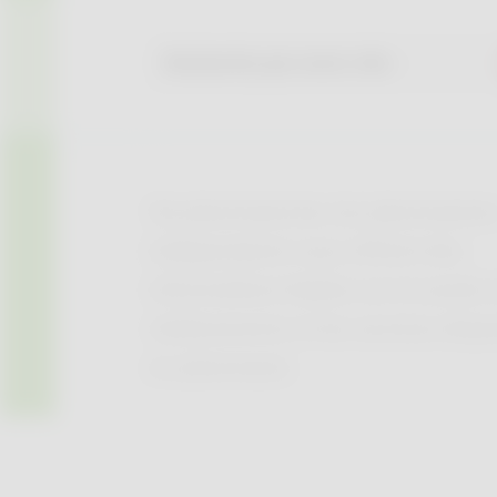
Via pharmacie.be, les pharmacien
indépendants vous offrent des
informations fiables sur la santé, 
médicaments et les services dispo
en pharmacie.