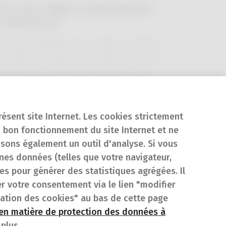
ez-vous déjà un pharmacien
 référence?
s avez probablement un médecin traitant,
s saviez-vous que dans certains cas, votre
rmacien de confiance peut devenir votre
rmacien de référence? Si vous souffrez
Lire plus
ne maladie chronique et que vous devez
ndre plusieurs médicaments, il peut faire
te la différence.
résent site Internet. Les cookies strictement
 bon fonctionnement du site Internet et ne
isons également un outil d'analyse. Si vous
es données (telles que votre navigateur,
sées pour générer des statistiques agrégées. Il
er votre consentement via le lien "modifier
sation des cookies" au bas de cette page
 en matière de protection des données à
plus.