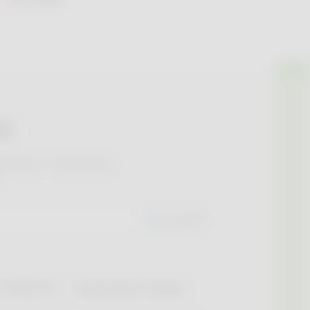
e
icaments ? Demandez
DE GARDE
 COVID-19
Vaccination Grippe