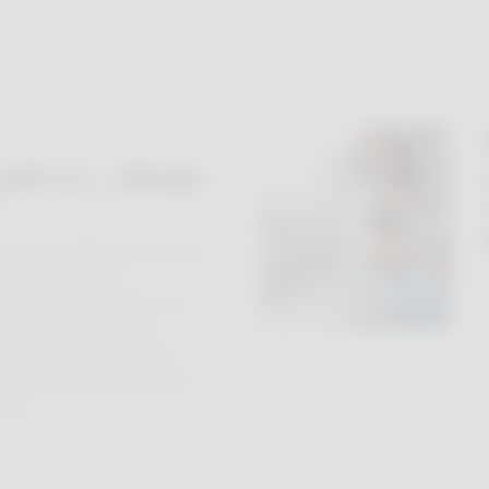
oleil ou… allergie
née au soleil, votre peau
nsible. S’agit-il
n coup de soleil ou est-
e au soleil? Ces deux
t souvent confondues,
 nécessitent une prise en
nte.