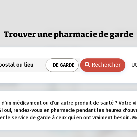
Trouver une pharmacie de garde
Trouver une pharmacie
Notre ex
Trouver une pha
Rechercher
Ut
DE GARDE
Services de soi
anté
mon pharmacien
n d’un médicament ou d’un autre produit de santé ? Votre vi
Si oui, rendez-vous en pharmacie pendant les heures d'ouve
A propos du ser
r le service de garde à ceux qui en ont vraiment besoin. Me