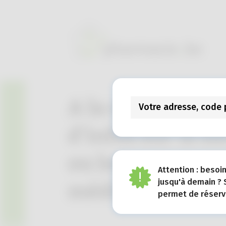
A la recherche
d'infos sur la s
ou les
Attention : besoi
jusqu'à demain ? 
médicaments ?
permet de réserve