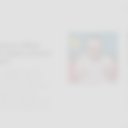
ncore utiliser
 solaire ouverte
ier?
 régulièrement des
os lecteurs liées au
t de la pharmacie, aux
harmacien ou aux
 Nous y répondons avec
otre série "Question de