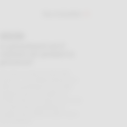
Plus d'actualités
27 JUIL.
Le paracétamol est-il
vraiment sûr pendant la
grossesse?
Vous êtes enceinte, le mal de tête
monte et… vous hésitez devant votre
boîte de paracétamol. "Et si c'était
dangereux pour mon bébé?" Ces
derniers mois, des rumeurs ont circulé
sur le lien entre paracétamol et
troubles chez l'enfant à naître. Qu'en
est-il vraiment?