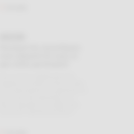
Lire plus
17 JUIL.
Pourquoi les moustiques
vous piquent-ils vous et
pas votre partenaire?
Nous recevons régulièrement des
questions de lecteurs et lectrices liées
au fonctionnement de la pharmacie ou
aux services des pharmacien·ne·s.
Nous y répondons avec plaisir dans
notre série "Question de lecteur"!
Lire plus