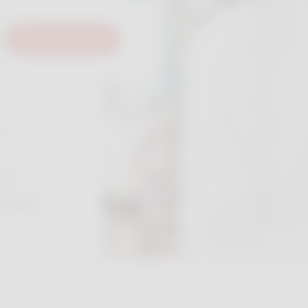
Rechercher
s
les
nibles