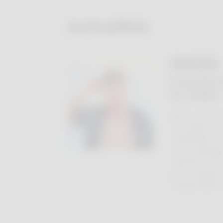
Actualités
04 AOÛT
Coup de s
au soleil?
Après une jour
est rouge et se
simplement d’u
ce une allergi
réactions son
alors qu’elles
charge différe