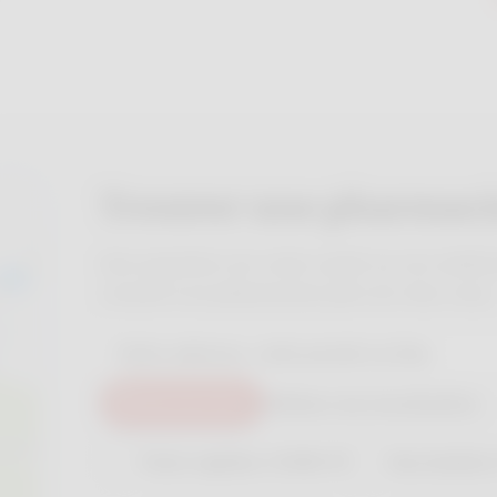
Trouver une pharmaci
Une question sur votre santé ou vos méd
conseil à un pharmacien près de chez vous.
Rechercher
Utiliser ma localisation
Tests rapides COVID-19
Vaccination