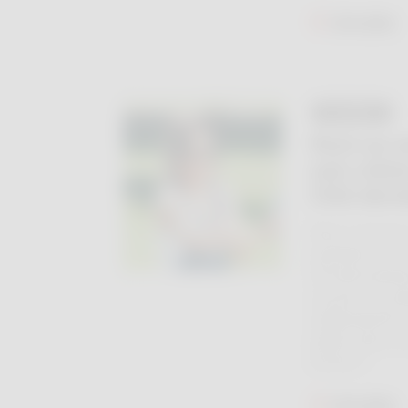
Lire plus
24 JUIL.
Peut-on e
une crème
l'été dern
Nous recevons
questions de n
fonctionnemen
services du p
médicaments.
plaisir dans n
lecteur"!
Lire plus