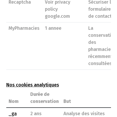
Recaptcha
Voir privacy
Sécuriser le
policy
formulaire
google.com
de contact
MyPharmacies
1 annee
La
conservation
des
pharmacies
récemment
consultées.
Nos cookies analytiques
Durée de
Nom
conservation
But
_ga
2 ans
Analyse des visites