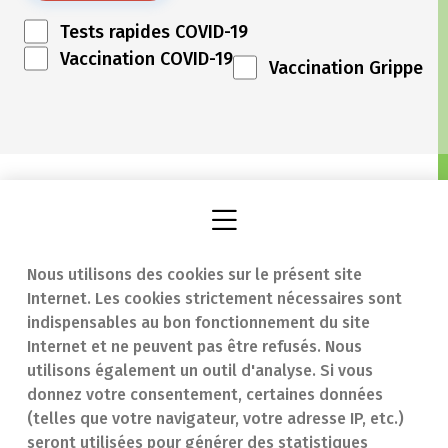
Tests rapides COVID-19
Vaccination COVID-19
Vaccination Grippe
Nous utilisons des cookies sur le présent site
Internet. Les cookies strictement nécessaires sont
Trouver une
En cas d'urgence
indispensables au bon fonctionnement du site
Internet et ne peuvent pas être refusés. Nous
pharmacie
Contact
utilisons également un outil d'analyse. Si vous
Notre expertise
Questions
donnez votre consentement, certaines données
(telles que votre navigateur, votre adresse IP, etc.)
Maladies
fréquentes (FAQ)
seront utilisées pour générer des statistiques