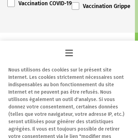
Vaccination COVID-19
Vaccination Grippe
Nous utilisons des cookies sur le présent site
Internet. Les cookies strictement nécessaires sont
Trouver une
En cas d'urgence
indispensables au bon fonctionnement du site
Internet et ne peuvent pas être refusés. Nous
pharmacie
Contact
utilisons également un outil d'analyse. Si vous
Notre expertise
Questions
donnez votre consentement, certaines données
(telles que votre navigateur, votre adresse IP, etc.)
Maladies
fréquentes (FAQ)
seront utilisées pour générer des statistiques
agrégées. Il vous est toujours possible de retirer
Médicaments
votre consentement via le lien "modifier mes