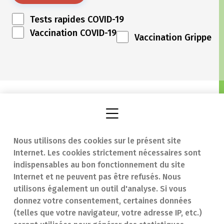
Tests rapides COVID-19
Vaccination COVID-19
Vaccination Grippe
Nous utilisons des cookies sur le présent site
Internet. Les cookies strictement nécessaires sont
Trouver une
En cas d'urgence
indispensables au bon fonctionnement du site
Internet et ne peuvent pas être refusés. Nous
pharmacie
Contact
utilisons également un outil d'analyse. Si vous
Notre expertise
Questions
donnez votre consentement, certaines données
(telles que votre navigateur, votre adresse IP, etc.)
Maladies
fréquentes (FAQ)