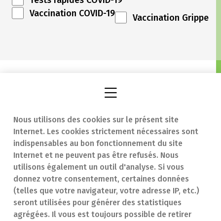
Tests rapides COVID-19
Vaccination COVID-19
Vaccination Grippe
Nous utilisons des cookies sur le présent site
Internet. Les cookies strictement nécessaires sont
Trouver une
En cas d'urgence
indispensables au bon fonctionnement du site
Internet et ne peuvent pas être refusés. Nous
pharmacie
Contact
utilisons également un outil d'analyse. Si vous
Notre expertise
Questions
donnez votre consentement, certaines données
(telles que votre navigateur, votre adresse IP, etc.)
Maladies
fréquentes (FAQ)
seront utilisées pour générer des statistiques
agrégées. Il vous est toujours possible de retirer
Médicaments