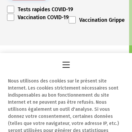
Tests rapides COVID-19
Vaccination COVID-19
Vaccination Grippe
Nous utilisons des cookies sur le présent site
Internet. Les cookies strictement nécessaires sont
Trouver une
En cas d'urgence
indispensables au bon fonctionnement du site
Internet et ne peuvent pas être refusés. Nous
pharmacie
Contact
utilisons également un outil d'analyse. Si vous
Notre expertise
Questions
donnez votre consentement, certaines données
(telles que votre navigateur, votre adresse IP, etc.)
Maladies
fréquentes (FAQ)
seront utilisées pour générer des statistiques