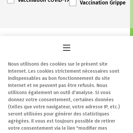
Vaccination COVID-19
Vaccination Grippe
Nous utilisons des cookies sur le présent site
Internet. Les cookies strictement nécessaires sont
Trouver une
En cas d'urgence
indispensables au bon fonctionnement du site
Internet et ne peuvent pas être refusés. Nous
pharmacie
Contact
utilisons également un outil d'analyse. Si vous
Notre expertise
Questions
donnez votre consentement, certaines données
(telles que votre navigateur, votre adresse IP, etc.)
Maladies
fréquentes (FAQ)
seront utilisées pour générer des statistiques
agrégées. Il vous est toujours possible de retirer
Médicaments
votre consentement via le lien "modifier mes