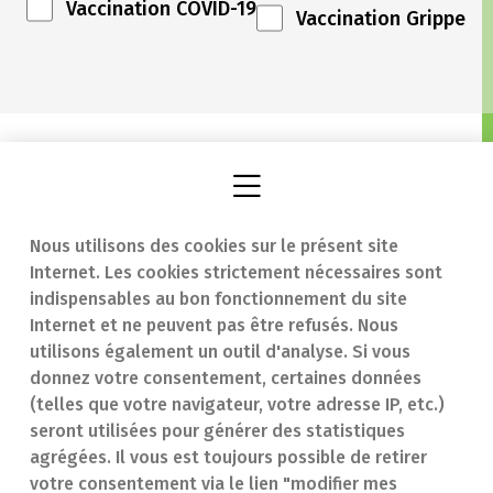
Vaccination COVID-19
Vaccination Grippe
Nous utilisons des cookies sur le présent site
Internet. Les cookies strictement nécessaires sont
Trouver une
En cas d'urgence
indispensables au bon fonctionnement du site
Internet et ne peuvent pas être refusés. Nous
pharmacie
Contact
utilisons également un outil d'analyse. Si vous
Notre expertise
Questions
donnez votre consentement, certaines données
(telles que votre navigateur, votre adresse IP, etc.)
Maladies
fréquentes (FAQ)
seront utilisées pour générer des statistiques
agrégées. Il vous est toujours possible de retirer
Médicaments
votre consentement via le lien "modifier mes