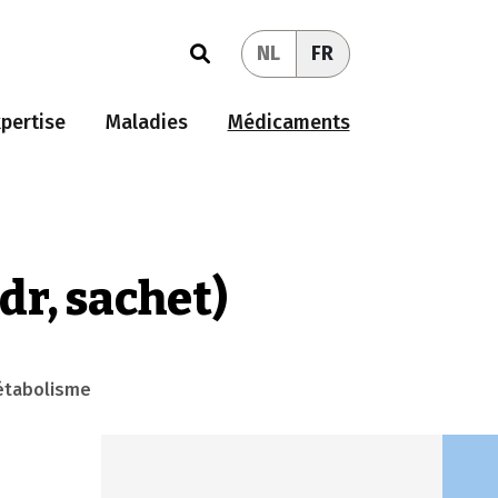
NL
FR
pertise
Maladies
Médicaments
pdr, sachet)
métabolisme