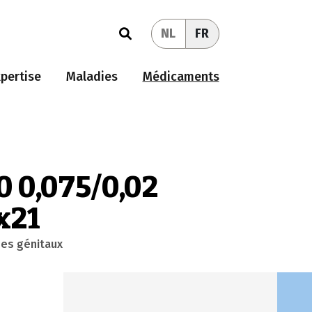
NL
FR
pertise
Maladies
Médicaments
0 0,075/0,02
x21
nes génitaux