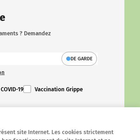
e
icaments ? Demandez
DE GARDE
on
 COVID-19
Vaccination Grippe
résent site Internet. Les cookies strictement