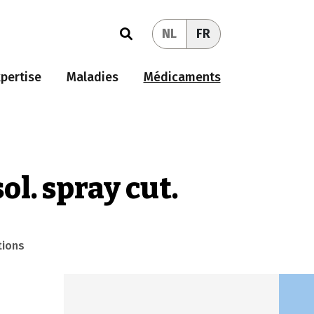
NL
FR
pertise
Maladies
Médicaments
ol. spray cut.
tions