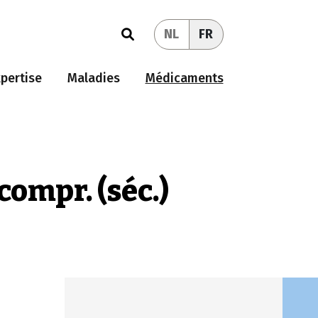
NL
FR
pertise
Maladies
Médicaments
ompr. (séc.)