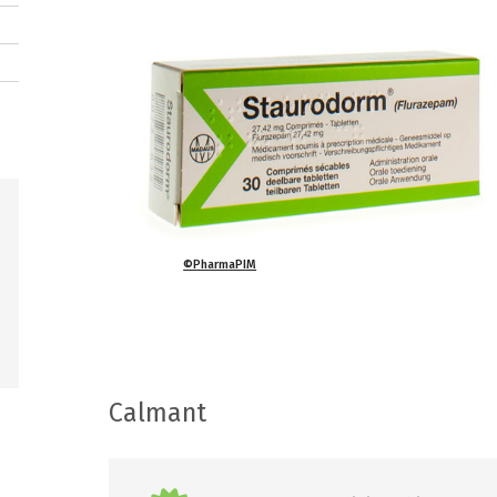
©PharmaPIM
Calmant