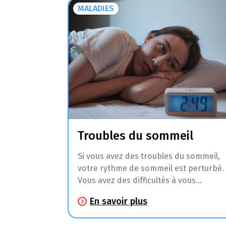
MALADIES
Troubles du sommeil
Si vous avez des troubles du sommeil,
votre rythme de sommeil est perturbé.
Vous avez des difficultés à vous
endormir, vous vous réveillez souvent
En savoir plus
pendant votre sommeil, vous ne
dormez pas assez longtemps ou assez