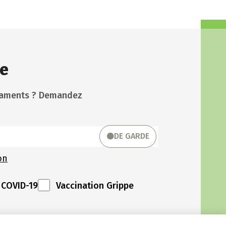
e
icaments ? Demandez
DE GARDE
on
 COVID-19
Vaccination Grippe