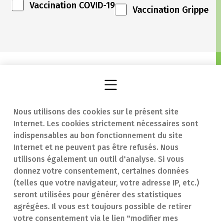
Vaccination COVID-19
Vaccination Grippe
Nous utilisons des cookies sur le présent site
Internet. Les cookies strictement nécessaires sont
Trouver une
En cas d'urgence
indispensables au bon fonctionnement du site
Internet et ne peuvent pas être refusés. Nous
pharmacie
Contact
utilisons également un outil d'analyse. Si vous
Notre expertise
Questions
donnez votre consentement, certaines données
(telles que votre navigateur, votre adresse IP, etc.)
Maladies
fréquentes (FAQ)
seront utilisées pour générer des statistiques
agrégées. Il vous est toujours possible de retirer
Médicaments
votre consentement via le lien "modifier mes