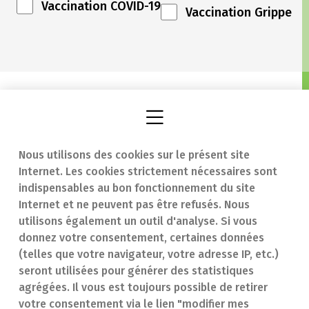
Vaccination COVID-19
Vaccination Grippe
Nous utilisons des cookies sur le présent site
Internet. Les cookies strictement nécessaires sont
Trouver une
En cas d'urgence
indispensables au bon fonctionnement du site
Internet et ne peuvent pas être refusés. Nous
pharmacie
Contact
utilisons également un outil d'analyse. Si vous
Notre expertise
Questions
donnez votre consentement, certaines données
(telles que votre navigateur, votre adresse IP, etc.)
Maladies
fréquentes (FAQ)
seront utilisées pour générer des statistiques
agrégées. Il vous est toujours possible de retirer
Médicaments
votre consentement via le lien "modifier mes