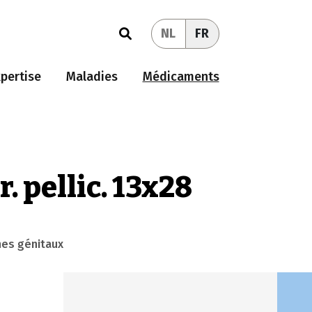
NL
FR
pertise
Maladies
Médicaments
 pellic. 13x28
anes génitaux