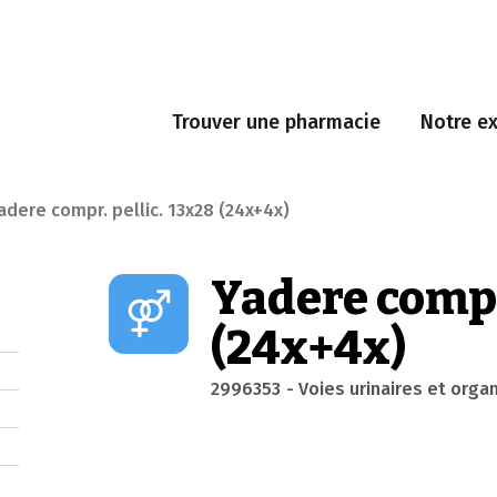
Trouver une pharmacie
Notre ex
adere compr. pellic. 13x28 (24x+4x)
Yadere compr.
(24x+4x)
2996353
- Voies urinaires et org