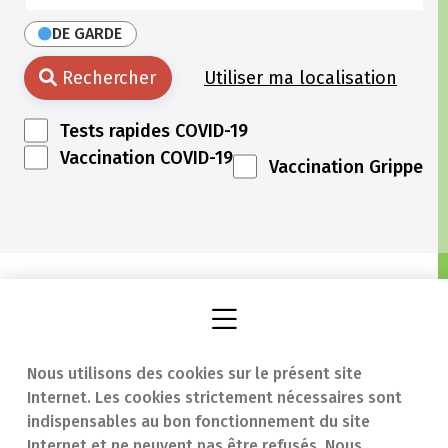
DE GARDE
Rechercher
Utiliser ma localisation
Tests rapides COVID-19
Vaccination COVID-19
Vaccination Grippe
Nous utilisons des cookies sur le présent site
Internet. Les cookies strictement nécessaires sont
Trouver une
En cas d'urgence
indispensables au bon fonctionnement du site
Internet et ne peuvent pas être refusés. Nous