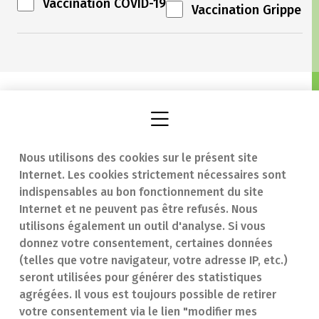
Vaccination COVID-19
Vaccination Grippe
Nous utilisons des cookies sur le présent site
Internet. Les cookies strictement nécessaires sont
Trouver une
En cas d'urgence
indispensables au bon fonctionnement du site
Internet et ne peuvent pas être refusés. Nous
pharmacie
Contact
utilisons également un outil d'analyse. Si vous
Notre expertise
Questions
donnez votre consentement, certaines données
(telles que votre navigateur, votre adresse IP, etc.)
Maladies
fréquentes (FAQ)
seront utilisées pour générer des statistiques
agrégées. Il vous est toujours possible de retirer
Médicaments
votre consentement via le lien "modifier mes