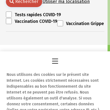
Rechercher
Utiliser ma localisation
Tests rapides COVID-19
Vaccination COVID-19
Vaccination Grippe
Nous utilisons des cookies sur le présent site
Internet. Les cookies strictement nécessaires sont
Trouver une
En cas d'urgence
indispensables au bon fonctionnement du site
Internet et ne peuvent pas être refusés. Nous
pharmacie
Contact
utilisons également un outil d'analyse. Si vous
Notre expertise
Questions
donnez votre consentement, certaines données
(telles que votre navigateur, votre adresse IP, etc.)