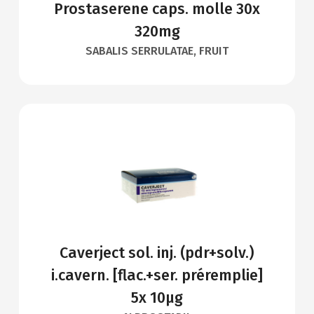
Prostaserene caps. molle 30x
320mg
SABALIS SERRULATAE, FRUIT
Caverject sol. inj. (pdr+solv.)
i.cavern. [flac.+ser. préremplie]
5x 10µg