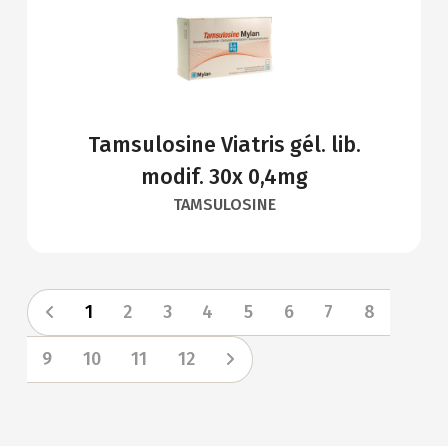
Tamsulosine Viatris gél. lib.
modif. 30x 0,4mg
TAMSULOSINE
1
2
3
4
5
6
7
8
9
10
11
12