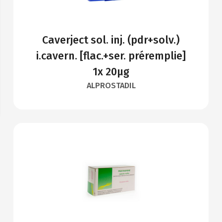
Caverject sol. inj. (pdr+solv.)
i.cavern. [flac.+ser. préremplie]
1x 20µg
ALPROSTADIL