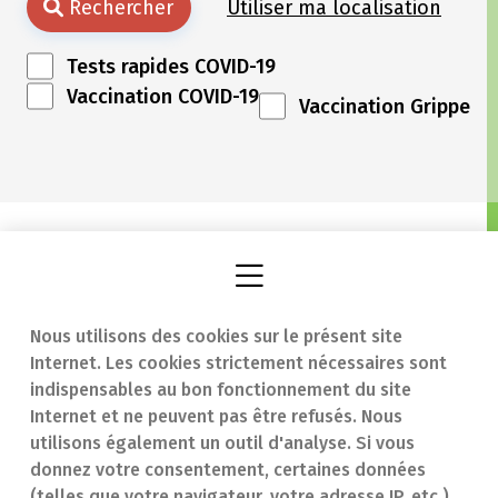
Rechercher
Utiliser ma localisation
Tests rapides COVID-19
Vaccination COVID-19
Vaccination Grippe
Nous utilisons des cookies sur le présent site
Internet. Les cookies strictement nécessaires sont
Trouver une
En cas d'urgence
indispensables au bon fonctionnement du site
Internet et ne peuvent pas être refusés. Nous
pharmacie
Contact
utilisons également un outil d'analyse. Si vous
Notre expertise
Questions
donnez votre consentement, certaines données
(telles que votre navigateur, votre adresse IP, etc.)