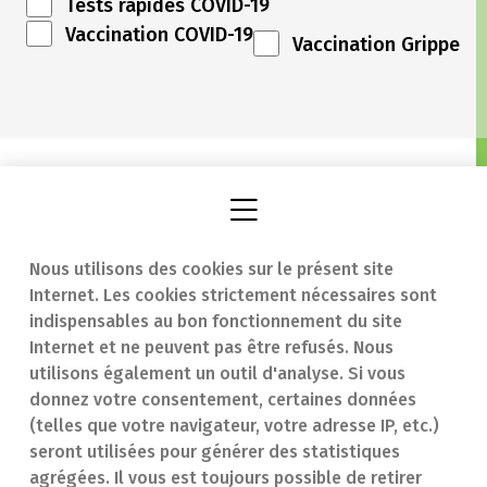
Tests rapides COVID-19
Vaccination COVID-19
Vaccination Grippe
Nous utilisons des cookies sur le présent site
Internet. Les cookies strictement nécessaires sont
Trouver une
En cas d'urgence
indispensables au bon fonctionnement du site
Internet et ne peuvent pas être refusés. Nous
pharmacie
Contact
utilisons également un outil d'analyse. Si vous
Notre expertise
Questions
donnez votre consentement, certaines données
(telles que votre navigateur, votre adresse IP, etc.)
Maladies
fréquentes (FAQ)
seront utilisées pour générer des statistiques
agrégées. Il vous est toujours possible de retirer
Médicaments