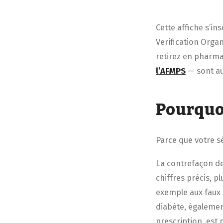
Cette affiche s’i
Verification Orga
retirez en pharma
l’AFMPS
— sont au
Pourquo
Parce que votre sé
La contrefaçon de
chiffres précis, p
exemple aux faux 
diabète, égalemen
prescription, est p