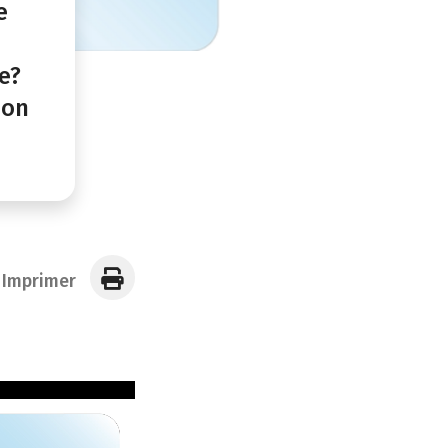
e
e?
ion
Imprimer