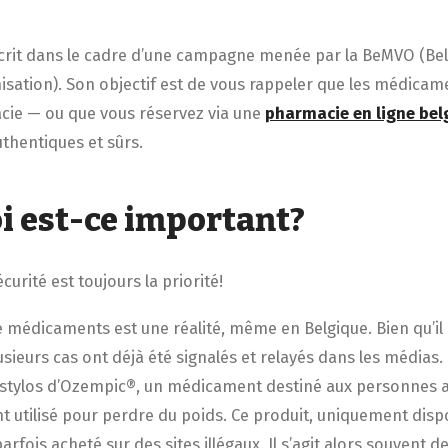
nscrit dans le cadre d’une campagne menée par la BeMVO (Be
nisation). Son objectif est de vous rappeler que les médica
cie — ou que vous réservez via une
pharmacie en ligne bel
thentiques et sûrs.
i est-ce important?
curité est toujours la priorité!
 médicaments est une réalité, même en Belgique. Bien qu’il 
lusieurs cas ont déjà été signalés et relayés dans les médias
stylos d’Ozempic®, un médicament destiné aux personnes a
t utilisé pour perdre du poids. Ce produit, uniquement disp
arfois acheté sur des sites illégaux. Il s’agit alors souvent d