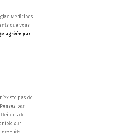
lgian Medicines
ments que vous
ge agréée par
n’existe pas de
. Pensez par
tteintes de
onible sur
e produits