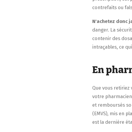
contrefaits ou fal
N'achetez donc j
danger. La sécurit
contenir des dosag
intraçables, ce q
En phar
Que vous retiriez
votre pharmacien(n
et remboursés so
(EMVS), mis en pl
est la dernière é