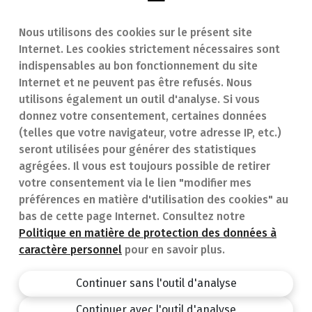
Nous utilisons des cookies sur le présent site
Internet. Les cookies strictement nécessaires sont
Trouver une
En cas d'urgence
indispensables au bon fonctionnement du site
Internet et ne peuvent pas être refusés. Nous
pharmacie
Contact
utilisons également un outil d'analyse. Si vous
Notre expertise
Questions
donnez votre consentement, certaines données
(telles que votre navigateur, votre adresse IP, etc.)
Maladies
fréquentes (FAQ)
seront utilisées pour générer des statistiques
agrégées. Il vous est toujours possible de retirer
Médicaments
votre consentement via le lien "modifier mes
préférences en matière d'utilisation des cookies" au
bas de cette page Internet. Consultez notre
Politique en matière de protection des données à
caractère personnel
pour en savoir plus.
Pharmacie.be
Privacy policy
Continuer sans l'outil d'analyse
Conditions générales
Continuer avec l'outil d'analyse