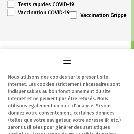
Tests rapides COVID-19
Vaccination COVID-19
Vaccination Grippe
Nous utilisons des cookies sur le présent site
Internet. Les cookies strictement nécessaires sont
Trouver une
En cas d'urgence
indispensables au bon fonctionnement du site
Internet et ne peuvent pas être refusés. Nous
pharmacie
Contact
utilisons également un outil d'analyse. Si vous
Notre expertise
Questions
donnez votre consentement, certaines données
(telles que votre navigateur, votre adresse IP, etc.)
Maladies
fréquentes (FAQ)
seront utilisées pour générer des statistiques