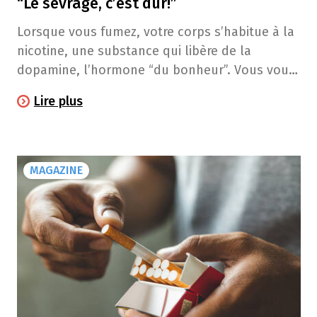
“Le sevrage, c’est dur!”
Lorsque vous fumez, votre corps s’habitue à la
nicotine, une substance qui libère de la
dopamine, l’hormone “du bonheur”. Vous vous
sentez bien un moment, mais votre cerveau
Lire plus
s’adapte et commence à en dépendre. Lorsque
vous arrêtez de fumer, votre organisme doit
s’habituer à vivre à nouveau sans nicotine, ce
qui peut provoquer des symptômes de sevrage.
MAGAZINE