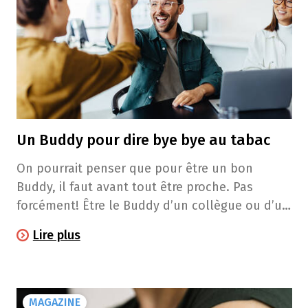
Un Buddy pour dire bye bye au tabac
On pourrait penser que pour être un bon
Buddy, il faut avant tout être proche. Pas
forcément! Être le Buddy d’un collègue ou d’un
voisin qu’on connait moins bien, ça marche
Lire plus
aussi. Et c’est "gagnant-gagnant", car les liens
qui se tissent durant cette aventure sont
inestimables. Alors… Comment être un bon
Buddy? Témoignage.
MAGAZINE