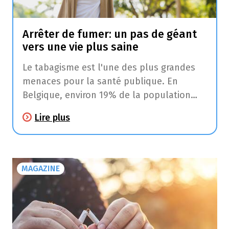
Arrêter de fumer: un pas de géant
vers une vie plus saine
Le tabagisme est l'une des plus grandes
menaces pour la santé publique. En
Belgique, environ 19% de la population
fume et, bien que ce chiffre soit en légère
Lire plus
baisse depuis quelques années, la
dépendance tabagique est un problème
persistant. Heureusement, il existe de
nombreux moyens de vous aider à arrêter
MAGAZINE
de fumer. Et votre pharmacien peut vous
accompagner dans ce sevrage.