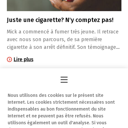
Juste une cigarette? N'y comptez pas!
Mick a commencé à fumer très jeune. Il retrace
avec nous son parcours, de sa première
cigarette à son arrêt définitif. Son témoignage
prouve qu'il est possible d'arrêter de fumer,
Lire plus
même si cela nécessite parfois plusieurs
tentatives. Vouloir, c’est pouvoir…
Nous utilisons des cookies sur le présent site
Internet. Les cookies strictement nécessaires sont
Trouver une
En cas d'urgence
indispensables au bon fonctionnement du site
Internet et ne peuvent pas être refusés. Nous
pharmacie
Contact
utilisons également un outil d'analyse. Si vous