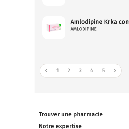
Amlodipine Krka comp
AMLODIPINE
1
2
3
4
5
Trouver une pharmacie
Notre expertise