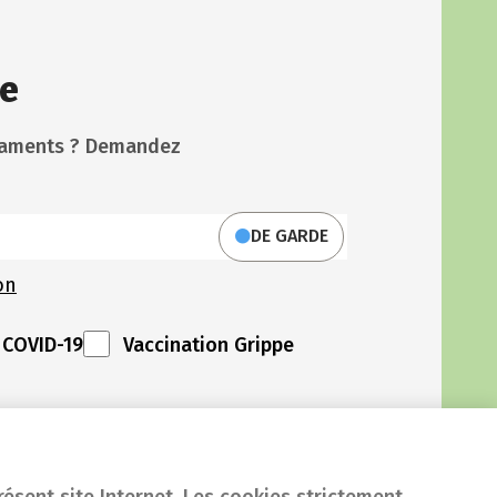
e
icaments ? Demandez
DE GARDE
on
 COVID-19
Vaccination Grippe