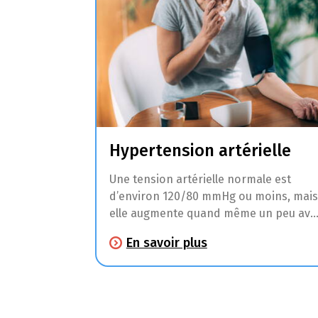
Hypertension artérielle
Une tension artérielle normale est
d’environ 120/80 mmHg ou moins, mais
elle augmente quand même un peu ave
l’âge. C’est normal. À partir de 140/90
En savoir plus
mmHg, on parle d’hypertension ou de
tension artérielle excessive.