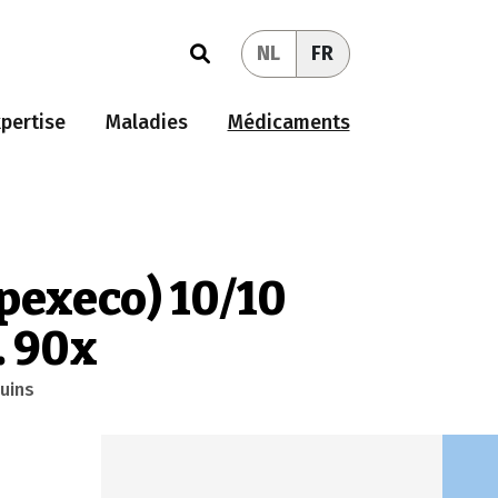
NL
FR
pertise
Maladies
Médicaments
mpexeco) 10/10
. 90x
uins