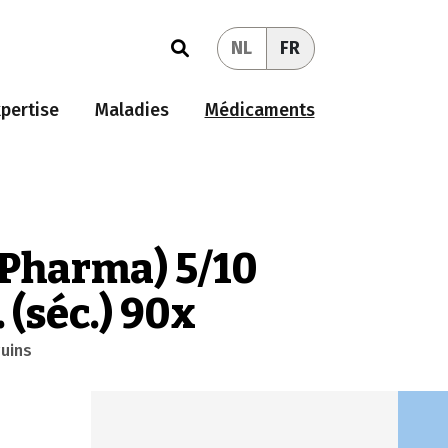
NL
FR
pertise
Maladies
Médicaments
I-Pharma) 5/10
 (séc.) 90x
guins