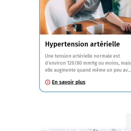
Hypertension artérielle
Une tension artérielle normale est
d’environ 120/80 mmHg ou moins, mais
elle augmente quand même un peu ave
l’âge. C’est normal. À partir de 140/90
En savoir plus
mmHg, on parle d’hypertension ou de
tension artérielle excessive.