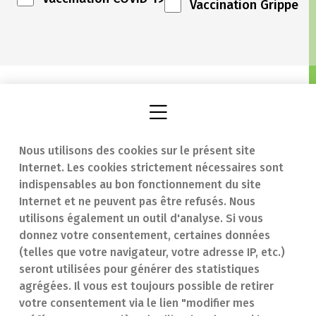
Vaccination Grippe
Nous utilisons des cookies sur le présent site
Internet. Les cookies strictement nécessaires sont
Trouver une
En cas d'urgence
indispensables au bon fonctionnement du site
Internet et ne peuvent pas être refusés. Nous
pharmacie
Contact
utilisons également un outil d'analyse. Si vous
Notre expertise
Questions
donnez votre consentement, certaines données
(telles que votre navigateur, votre adresse IP, etc.)
Maladies
fréquentes (FAQ)
seront utilisées pour générer des statistiques
agrégées. Il vous est toujours possible de retirer
Médicaments
votre consentement via le lien "modifier mes