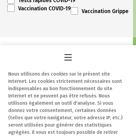
Tests rapides COVID-19
Vaccination COVID-19
Vaccination Grippe
Nous utilisons des cookies sur le présent site
Internet. Les cookies strictement nécessaires sont
Trouver une
En cas d'urgence
indispensables au bon fonctionnement du site
Internet et ne peuvent pas être refusés. Nous
pharmacie
Contact
utilisons également un outil d'analyse. Si vous
Notre expertise
Questions
donnez votre consentement, certaines données
(telles que votre navigateur, votre adresse IP, etc.)
Maladies
fréquentes (FAQ)
seront utilisées pour générer des statistiques
agrégées. Il vous est toujours possible de retirer
Médicaments