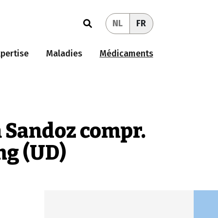
NL
FR
pertise
Maladies
Médicaments
 Sandoz compr.
mg (UD)