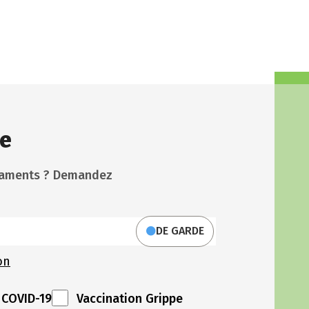
e
icaments ? Demandez
DE GARDE
on
 COVID-19
Vaccination Grippe