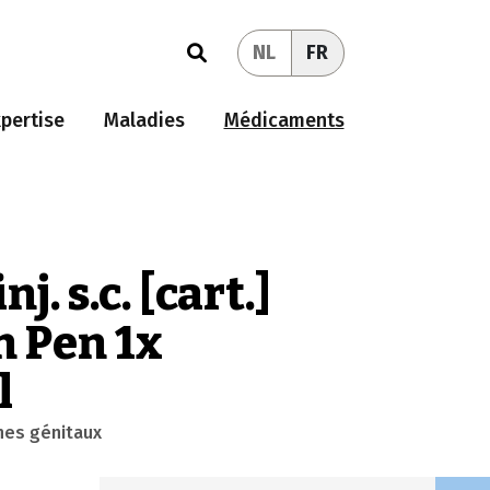
NL
FR
pertise
Maladies
Médicaments
j. s.c. [cart.]
 Pen 1x
l
anes génitaux