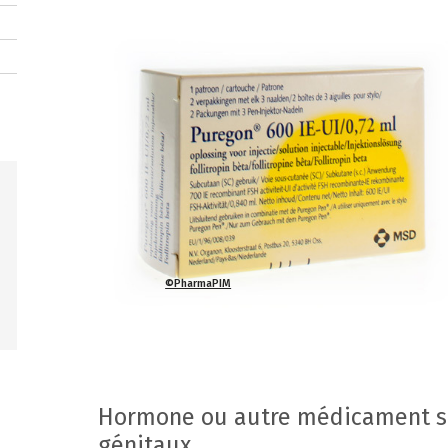
©PharmaPIM
Hormone ou autre médicament sp
génitaux