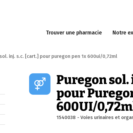
Trouver une pharmacie
Notre ex
ol. inj. s.c. [cart.] pour puregon pen 1x 600ui/0,72ml
Puregon sol. in
pour Puregon
600UI/0,72m
1540038
- Voies urinaires et org