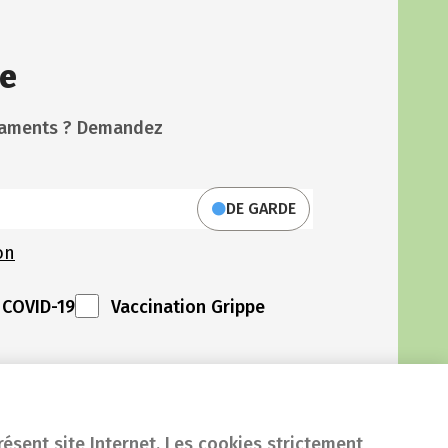
e
icaments ? Demandez
DE GARDE
on
 COVID-19
Vaccination Grippe
résent site Internet. Les cookies strictement