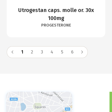
Utrogestan caps. molle or. 30x
100mg
PROGESTERONE
1
2
3
4
5
6