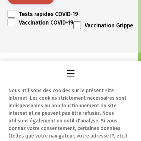
Tests rapides COVID-19
Vaccination COVID-19
Vaccination Grippe
Nous utilisons des cookies sur le présent site
Internet. Les cookies strictement nécessaires sont
Trouver une
En cas d'urgence
indispensables au bon fonctionnement du site
Internet et ne peuvent pas être refusés. Nous
pharmacie
Contact
utilisons également un outil d'analyse. Si vous
Notre expertise
Questions
donnez votre consentement, certaines données
(telles que votre navigateur, votre adresse IP, etc.)
Maladies
fréquentes (FAQ)