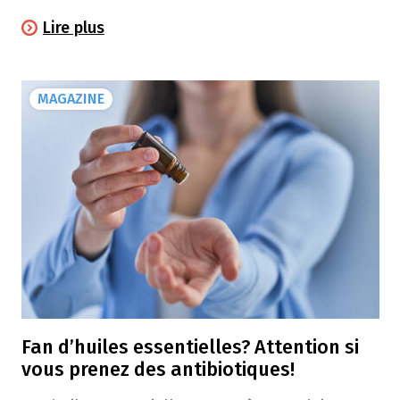
"Former. Sensibiliser. Agir maintenant." A
Lire plus
défaut, nous risquons d’entrer dans une "ère
post-antibiotique", où des infections
apparemment sans gravité pourraient redevenir
MAGAZINE
mortelles.
Fan d’huiles essentielles? Attention si
vous prenez des antibiotiques!