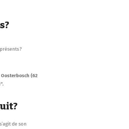
es?
présents ?
Oosterbosch (62
".
duit?
s’agit de son