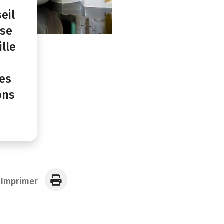
eil
ose
lle
res
ons
Imprimer