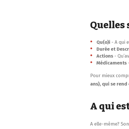
Quelles 
Qu
(o)
i
-
A qui e
D
urée et Descr
A
ctions
-
Qu’av
M
édicaments
Pour mieux compre
ans), qui se rend
A qui est
A elle-même? Son p