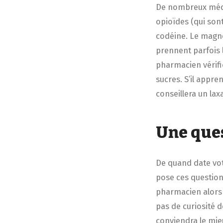
De nombreux médi
opioïdes (qui sont
codéine. Le magné
prennent parfois 
pharmacien vérifi
sucres. S’il appr
conseillera un lax
Une ques
De quand date vot
pose ces questions
pharmacien alors 
pas de curiosité 
conviendra le mie