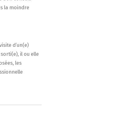
ns la moindre
isite d’un(e)
rti(e), il ou elle
osées, les
ssionnelle