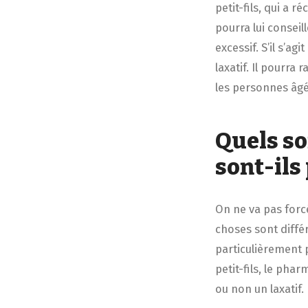
petit-fils, qui a
pourra lui conseil
excessif. S’il s’ag
laxatif. Il pourr
les personnes âgée
Quels so
sont-ils
On ne va pas forcé
choses sont diffé
particulièrement 
petit-fils, le phar
ou non un laxatif.