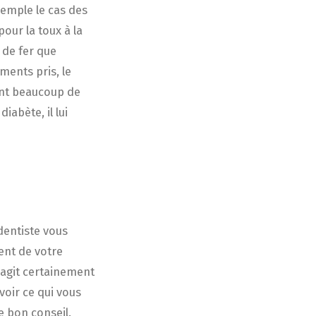
emple le cas des
our la toux à la
 de fer que
ents pris, le
nent beaucoup de
abète, il lui
dentiste vous
nent de votre
’agit certainement
voir ce qui vous
e bon conseil.