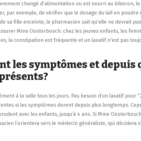
 récemment changé d'alimentation ou est nourri au biberon, 
ler, par exemple, de vérifier que le dosage du lait en poudre 
it de sa fille enceinte, le pharmacien sait qu'elle ne devrait p
a rassurer Mme Oosterbosch: chez les jeunes enfants, les fem
s, la constipation est fréquente et un laxatif n'est pas touj
nt les symptômes et depuis
 présents?
ment à la selle tous les jours. Pas besoin d’un laxatif pour "
rentes si les symptômes durent depuis plus longtemps. Cepen
prudent avec les enfants, jusqu’à 4 ans. Si Mme Oosterbosch
macien l’orientera vers le médecin généraliste, qui décidera s’