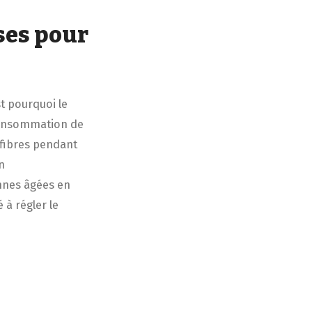
ises pour
st pourquoi le
 consommation de
e fibres pendant
n
nnes âgées en
 à régler le