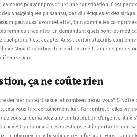
caments peuvent provoquer une constipation. C’est par ex
 des analgésiques puissants), des diurétiques et des sirops p
sium peut aussi avoir cet effet, tout comme les comprimés
les femmes enceintes. En demandant quels sont les médicam
e quel produit est adapté. Aussi, certains laxatifs contien
end que Mme Oosterbosch prend des médicaments pour son di
atif sans sucre.
tion, ça ne coûte rien
re dernier rapport sexuel et combien pesez-vous? Si votre 
, cela vous fera certainement fuir. Par contre, si elles vien
que vous lui demandez une contraception d’urgence, il ne s
déplacée! La réponse à ces questions est importante pour sa
ux. Le pharmacien a besoin de ces infos pour vous donner l