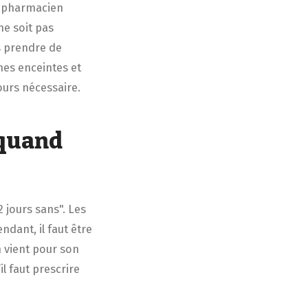
le pharmacien
ne soit pas
as prendre de
mes enceintes et
ours nécessaire.
 quand
2 jours sans". Les
dant, il faut être
 vient pour son
il faut prescrire