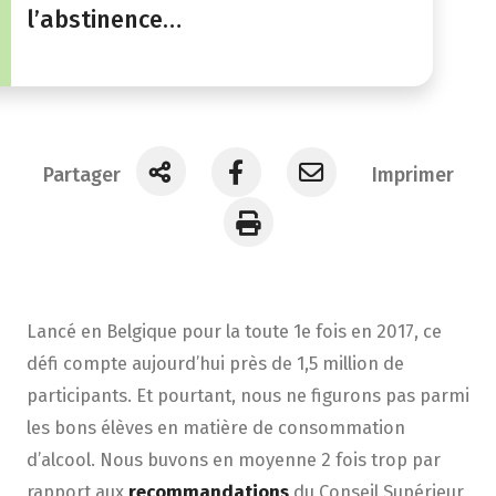
l’abstinence…
Partager
Imprimer
L
ancé
en Belgique
pour la toute
1
e
fois en 2017
,
ce
défi
compte aujourd’hui près de 1,5 million de
participants.
Et pourtant,
nous ne figurons
pas parmi
les bons élèves en matière de consommation
d’alcool
. Nous
b
uvons
en moyenne 2 fois trop par
rapport aux
recommandations
du
Conseil Supérieur