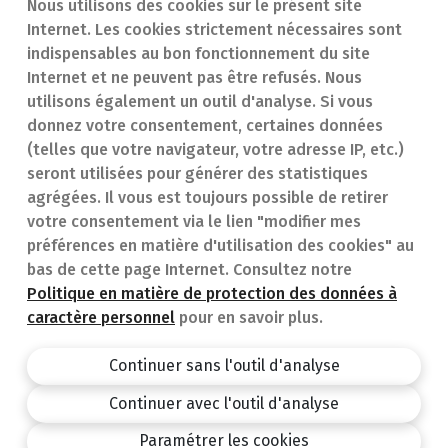
Nous utilisons des cookies sur le présent site
Internet. Les cookies strictement nécessaires sont
Trouver une
En cas d'urgence
indispensables au bon fonctionnement du site
Internet et ne peuvent pas être refusés. Nous
pharmacie
Contact
utilisons également un outil d'analyse. Si vous
Notre expertise
Questions
donnez votre consentement, certaines données
(telles que votre navigateur, votre adresse IP, etc.)
Maladies
fréquentes (FAQ)
seront utilisées pour générer des statistiques
agrégées. Il vous est toujours possible de retirer
Médicaments
votre consentement via le lien "modifier mes
préférences en matière d'utilisation des cookies" au
bas de cette page Internet. Consultez notre
Politique en matière de protection des données à
caractère personnel
pour en savoir plus.
Pharmacie.be
Privacy policy
Continuer sans l'outil d'analyse
Conditions générales
Continuer avec l'outil d'analyse
design by
Paramétrer les cookies