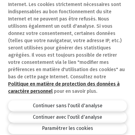
Internet. Les cookies strictement nécessaires sont
Trouver une
En cas d'urgence
indispensables au bon fonctionnement du site
Internet et ne peuvent pas être refusés. Nous
pharmacie
Contact
utilisons également un outil d'analyse. Si vous
Notre expertise
Questions
donnez votre consentement, certaines données
(telles que votre navigateur, votre adresse IP, etc.)
Maladies
fréquentes (FAQ)
seront utilisées pour générer des statistiques
agrégées. Il vous est toujours possible de retirer
Médicaments
votre consentement via le lien "modifier mes
préférences en matière d'utilisation des cookies" au
bas de cette page Internet. Consultez notre
Politique en matière de protection des données à
caractère personnel
pour en savoir plus.
Pharmacie.be
Privacy policy
Continuer sans l'outil d'analyse
Conditions générales
Continuer avec l'outil d'analyse
design by
Paramétrer les cookies